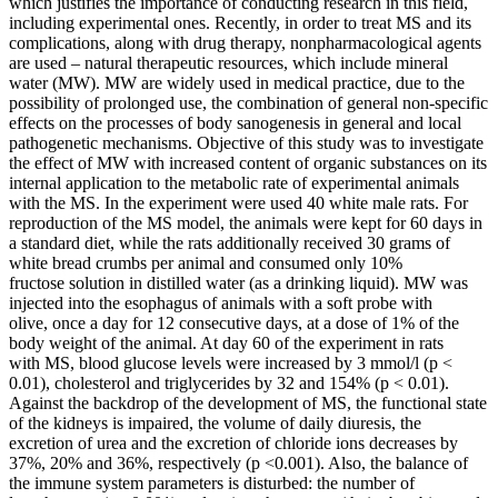
which justifies the importance of conducting research in this field,
including experimental ones. Recently, in order to treat MS and its
complications, along with drug therapy, nonpharmacological agents
are used – natural therapeutic resources, which include mineral
water (MW). MW are widely used in medical practice, due to the
possibility of prolonged use, the combination of general non-specific
effects on the processes of body sanogenesis in general and local
pathogenetic mechanisms. Objective of this study was to investigate
the effect of MW with increased content of organic substances on its
internal application to the metabolic rate of experimental animals
with the MS. In the experiment were used 40 white male rats. For
reproduction of the MS model, the animals were kept for 60 days in
a standard diet, while the rats additionally received 30 grams of
white bread crumbs per animal and consumed only 10%
fructose solution in distilled water (as a drinking liquid). MW was
injected into the esophagus of animals with a soft probe with
olive, once a day for 12 consecutive days, at a dose of 1% of the
body weight of the animal. At day 60 of the experiment in rats
with MS, blood glucose levels were increased by 3 mmol/l (p <
0.01), cholesterol and triglycerides by 32 and 154% (p < 0.01).
Against the backdrop of the development of MS, the functional state
of the kidneys is impaired, the volume of daily diuresis, the
excretion of urea and the excretion of chloride ions decreases by
37%, 20% and 36%, respectively (p <0.001). Also, the balance of
the immune system parameters is disturbed: the number of