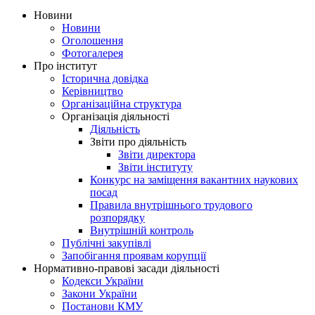
Новини
Новини
Оголошення
Фотогалерея
Про інститут
Історична довідка
Керівництво
Організаційна структура
Організація діяльності
Діяльність
Звіти про діяльність
Звіти директора
Звіти інституту
Конкурс на заміщення вакантних наукових
посад
Правила внутрішнього трудового
розпорядку
Внутрішній контроль
Публічні закупівлі
Запобігання проявам корупції
Нормативно-правові засади діяльності
Кодекси України
Закони України
Постанови КМУ