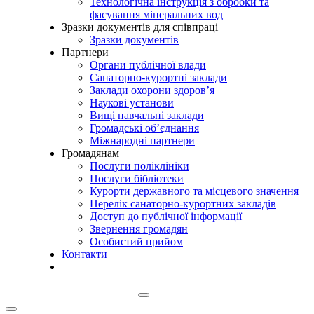
Технологічна інструкція з обробки та
фасування мінеральних вод
Зразки документів для співпраці
Зразки документів
Партнери
Органи публічної влади
Санаторно-курортні заклади
Заклади охорони здоров’я
Наукові установи
Вищі навчальні заклади
Громадські об’єднання
Міжнародні партнери
Громадянам
Послуги поліклініки
Послуги бібліотеки
Курорти державного та місцевого значення
Перелік санаторно-курортних закладів
Доступ до публічної інформації
Звернення громадян
Особистий прийом
Контакти