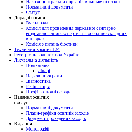
Накази центральних органів виконавчої влади
Нормативні документи
Статут
Дорадчі органи
Вчена рада
Комісія для проведення державної санітарно-
епідеміологічної експертизи в особливо складних
випадках
Комісія з питань біоетики
Технічний комітет 124
Реєстр мінеральних вод України
Лікувальна діяльність
Поліклініка
Лікарі
Наукові програми
Діагностика
Реабілітація
Профілактичні огляди
Надання освітніх
послуг
Нормативні документи
Плани-графіки освітніх заходів
Дайджест проведених заходів
Видання
Монографії