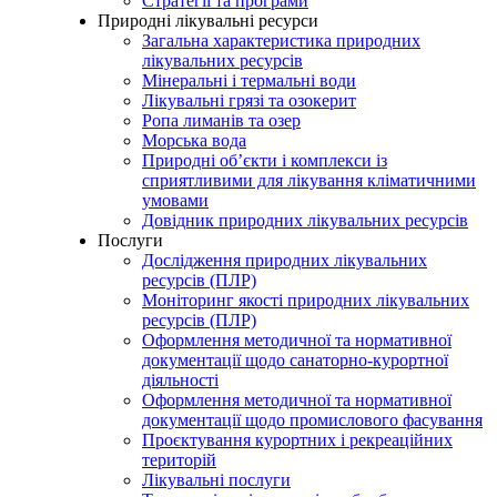
Стратегії та програми
Природні лікувальні ресурси
Загальна характеристика природних
лікувальних ресурсів
Мінеральні і термальні води
Лікувальні грязі та озокерит
Ропа лиманів та озер
Морська вода
Природні об’єкти і комплекси із
сприятливими для лікування кліматичними
умовами
Довідник природних лікувальних ресурсів
Послуги
Дослідження природних лікувальних
ресурсів (ПЛР)
Моніторинг якості природних лікувальних
ресурсів (ПЛР)
Оформлення методичної та нормативної
документації щодо санаторно-курортної
діяльності
Оформлення методичної та нормативної
документації щодо промислового фасування
Проєктування курортних і рекреаційних
територій
Лікувальні послуги