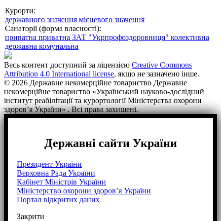
Курорти:
державного значення
місцевого значення
Санаторії (форма власності):
приватна
приватна ЗАТ "Укрпрофоздоровниця"
колективна
державна
комунальна
Весь контент доступний за ліцензією
Creative Commons
Attribution 4.0 International license
, якщо не зазначено інше.
© 2026 Державне некомерційне товариство Державне
некомерційне товариство «Український науково-дослідний
інститут реабілітації та курортології Міністерства охорони
здоров’я України» . Всі права захищені.
Державні сайти України
Президент України
Верховна Рада України
Кабінет Міністрів України
Міністерство охорони здоров’я України
Портал відкритих даних
Закрити