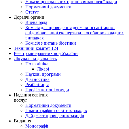
Накази центральних органів виконавчої влади
Нормативні документи
Статут
Дорадчі органи
Вчена рада
Комісія для проведення державної санітарно-
епідеміологічної експертизи в особливо складних
випадках
Комісія з питань біоетики
Технічний комітет 124
Реєстр мінеральних вод України
Лікувальна діяльність
Поліклініка
Лікарі
Наукові програми
Діагностика
Реабілітація
Профілактичні огляди
Надання освітніх
послуг
Нормативні документи
Плани-графіки освітніх заходів
Дайджест проведених заходів
Видання
Монографії