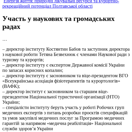
Енергія життя: природні лікувальні ресурси та курортно-
рекреаційний потенціал Полтавської області
Участь у наукових та громадських
радах
…
– директор інституту Костянтин Бабов та заступник директора
з наукової роботи Тетяна Безвехнюк є членами Наукової ради з
туризму та курортів;
– директор інституту є експертом Державної комісії України
по запасах корисних копалин;
– директор інституту є засновником та віце-президентом ВГО
«Всеукраїнська асоціація фізіотерапевтів та курортологів»
(ВАФК);
– директор інститут є засновником та старшим віце-
президентом Національної туристичної організації (НТО)
України;
– спеціалісти інституту беруть участь у роботі Робочих груп
медичних експертів з питань розробки проєктів специфікацій
та умов закупівлі медичних послуг за Програмою медичних
гарантій за напрямом «медична реабілітація» Національної
служби здоров’я України