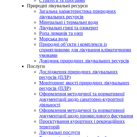
Стратегії та програми
Природні лікувальні ресурси
Загальна характеристика природних
лікувальних ресурсів
Мінеральні і термальні води
Лікувальні грязі та озокерит
Ропа лиманів та озер
Морська вода
Природні об’єкти і комплекси із
сприятливими для лікування кліматичними
умовами
Довідник природних лікувальних ресурсів
Послуги
Дослідження природних лікувальних
ресурсів (ПЛР)
Моніторинг якості природних лікувальних
ресурсів (ПЛР)
Оформлення методичної та нормативної
документації щодо санаторно-курортної
діяльності
Оформлення методичної та нормативної
документації щодо промислового фасування
Проєктування курортних і рекреаційних
територій
Лікувальні послуги