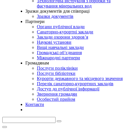
Технологічна інструкція з обробки та
фасування мінеральних вод
Зразки документів для співпраці
Зразки документів
Партнери
Органи публічної влади
Санаторно-курортні заклади
Заклади охорони здоров’я
Наукові установи
Вищі навчальні заклади
Громадські об’єднання
Міжнародні партнери
Громадянам
Послуги поліклініки
Послуги бібліотеки
Курорти державного та місцевого значення
Перелік санаторно-курортних закладів
Доступ до публічної інформації
Звернення громадян
Особистий прийом
Контакти