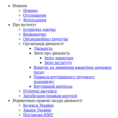
Новини
Новини
Оголошення
Фотогалерея
Про інститут
Історична довідка
Керівництво
Організаційна структура
Організація діяльності
Діяльність
Звіти про діяльність
Звіти директора
Звіти інституту
Конкурс на заміщення вакантних наукових
посад
Правила внутрішнього трудового
розпорядку
Внутрішній контроль
Публічні закупівлі
Запобігання проявам корупції
Нормативно-правові засади діяльності
Кодекси України
Закони України
Постанови КМУ