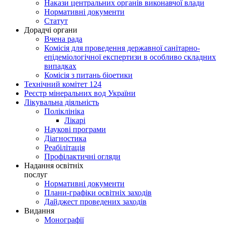
Накази центральних органів виконавчої влади
Нормативні документи
Статут
Дорадчі органи
Вчена рада
Комісія для проведення державної санітарно-
епідеміологічної експертизи в особливо складних
випадках
Комісія з питань біоетики
Технічний комітет 124
Реєстр мінеральних вод України
Лікувальна діяльність
Поліклініка
Лікарі
Наукові програми
Діагностика
Реабілітація
Профілактичні огляди
Надання освітніх
послуг
Нормативні документи
Плани-графіки освітніх заходів
Дайджест проведених заходів
Видання
Монографії