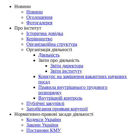
Новини
Новини
Оголошення
Фотогалерея
Про інститут
Історична довідка
Керівництво
Організаційна структура
Організація діяльності
Діяльність
Звіти про діяльність
Звіти директора
Звіти інституту
Конкурс на заміщення вакантних наукових
посад
Правила внутрішнього трудового
розпорядку
Внутрішній контроль
Публічні закупівлі
Запобігання проявам корупції
Нормативно-правові засади діяльності
Кодекси України
Закони України
Постанови КМУ