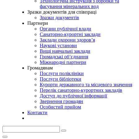
Технологічна інструкція з обробки та
фасування мінеральних вод
Зразки документів для співпраці
Зразки документів
Партнери
Органи публічної влади
Санаторно-курортні заклади
Заклади охорони здоров’я
Наукові установи
Вищі навчальні заклади
Громадські об’єднання
Міжнародні партнери
Громадянам
Послуги поліклініки
Послуги бібліотеки
Курорти державного та місцевого значення
Перелік санаторно-курортних закладів
Доступ до публічної інформації
Звернення громадян
Особистий прийом
Контакти