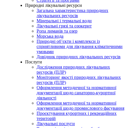
Стратегії та програми
Природні лікувальні ресурси
Загальна характеристика природних
лікувальних ресурсів
Мінеральні і термальні води
Лікувальні грязі та озокерит
Ропа лиманів та озер
Морська вода
Природні об’єкти і комплекси із
сприятливими для лікування кліматичними
умовами
Довідник природних лікувальних ресурсів
Послуги
Дослідження природних лікувальних
ресурсів (ПЛР)
Моніторинг якості природних лікувальних
ресурсів (ПЛР)
Оформлення методичної та нормативної
документації щодо санаторно-курортної
діяльності
Оформлення методичної та нормативної
документації щодо промислового фасування
Проєктування курортних і рекреаційних
територій
Лікувальні послуги