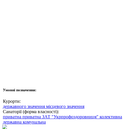
Умовні позначення:
Курорти:
державного значення
місцевого значення
Санаторії (форма власності):
приватна
приватна ЗАТ "Укрпрофоздоровниця"
колективна
державна
комунальна