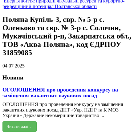
Енергія життя: природні лікувальні ресурси та курортно-
рекреаційний потенціал Полтавської області
Поляна Купіль-3, свр. № 5-р с.
Оленьово та свр. № 3-р с. Солочин,
Мукачівський р-н, Закарпатська обл.,
ТОВ «Аква-Поляна», код ЄДРПОУ
31859085
04 07 2025
Новини
ОГОЛОШЕННЯ про проведення конкурсу на
заміщення вакантних наукових посад
ОГОЛОШЕННЯ про проведення конкурсу на заміщення
вакантних наукових посад ДНТ «Укр. НДІ Р та К МОЗ
України» Державне некомерційне товариство ...
Читати далі…