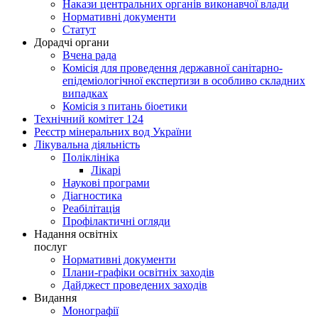
Накази центральних органів виконавчої влади
Нормативні документи
Статут
Дорадчі органи
Вчена рада
Комісія для проведення державної санітарно-
епідеміологічної експертизи в особливо складних
випадках
Комісія з питань біоетики
Технічний комітет 124
Реєстр мінеральних вод України
Лікувальна діяльність
Поліклініка
Лікарі
Наукові програми
Діагностика
Реабілітація
Профілактичні огляди
Надання освітніх
послуг
Нормативні документи
Плани-графіки освітніх заходів
Дайджест проведених заходів
Видання
Монографії