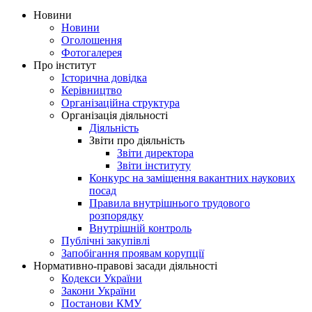
Новини
Новини
Оголошення
Фотогалерея
Про інститут
Історична довідка
Керівництво
Організаційна структура
Організація діяльності
Діяльність
Звіти про діяльність
Звіти директора
Звіти інституту
Конкурс на заміщення вакантних наукових
посад
Правила внутрішнього трудового
розпорядку
Внутрішній контроль
Публічні закупівлі
Запобігання проявам корупції
Нормативно-правові засади діяльності
Кодекси України
Закони України
Постанови КМУ