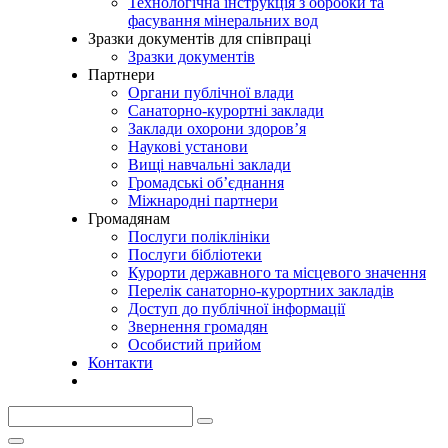
Технологічна інструкція з обробки та
фасування мінеральних вод
Зразки документів для співпраці
Зразки документів
Партнери
Органи публічної влади
Санаторно-курортні заклади
Заклади охорони здоров’я
Наукові установи
Вищі навчальні заклади
Громадські об’єднання
Міжнародні партнери
Громадянам
Послуги поліклініки
Послуги бібліотеки
Курорти державного та місцевого значення
Перелік санаторно-курортних закладів
Доступ до публічної інформації
Звернення громадян
Особистий прийом
Контакти