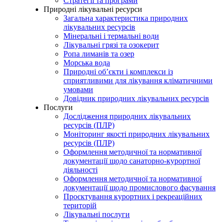
Стратегії та програми
Природні лікувальні ресурси
Загальна характеристика природних
лікувальних ресурсів
Мінеральні і термальні води
Лікувальні грязі та озокерит
Ропа лиманів та озер
Морська вода
Природні об’єкти і комплекси із
сприятливими для лікування кліматичними
умовами
Довідник природних лікувальних ресурсів
Послуги
Дослідження природних лікувальних
ресурсів (ПЛР)
Моніторинг якості природних лікувальних
ресурсів (ПЛР)
Оформлення методичної та нормативної
документації щодо санаторно-курортної
діяльності
Оформлення методичної та нормативної
документації щодо промислового фасування
Проєктування курортних і рекреаційних
територій
Лікувальні послуги