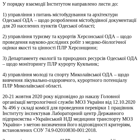
У порядку взаємодії Інститутом направлено листи до:
1) управління з питань містобудування та архітектури
Одеської ОДА – щодо розроблення містобудівної документації
для 20 населених пунктів Одеської області;
2) управління туризму та курортів Херсонської ОДА – щодо
проведення науково-дослідних робіт з медико-біологічної
оцінки якості та цінності ПЛР Херсонщини;
3) Департаменту екології та природних ресурсів Одеської ОДА
– щодо моніторингу ПЛР курорту Куяльник;
4) управління молоді та спорту Миколаївської ОДА – щодо
вивчення лікувально-оздоровчого, курортного потенціалу
ПЛР Миколаївської області
.
20-21 жовтня 2020 року відповідно до наказу Головної
організації метрологічної служби МОЗ України від 12.10.2020
№ 496 у складі комісії для проведення перевірки 1 працівник
Інституту інспектував Лабораторний центр Державного
підприємства «Український НДІ медицини транспорту МОЗ
України» з метою визначення його відповідності критеріям,
встановлених СОУ 74.9-02010830-001:2018.