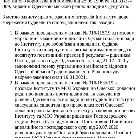
постійного користування землею від 25.09.1996 № ОД/31-37-
009, виданий Одеською міською радою народних депутатів.
З метою захисту прав та законних інтересів Інституту щодо
збереження будівель та споруд здійснено такі заходи:
В рамках провадження у справі № 916/115/19 за позовом
управління з майнових відносин Одеської обласної ради
до Інституту про зобов’язання звільнити будівлю
Інституту та повернути її за актом приймання-передачі
досягнуто позитивний правовий результат – рішенням
Господарського суду Одеської області від 21.12.2020 у
задоволенні позову управлінню з майнових відносин
Одеської обласної ради відмовлено. Рішення суду
набрало законної сили 19.01.2021.
В рамках провадження у справі № 916/1635/19 за
позовом Інституту та МОЗ України до Одеської обласної
ради про визнання протиправними та скасування
рішень Одеської обласної ради щодо будівлі Інституту та
скасування свідоцтва про право власності Одеської
обласної ради на будівлю Інституту у задоволенні позову
Інституту та МОЗ України рішенням Господарського
суду м. Києва було відмовлено. Постановою Північного
апеляційного господарського суду від 20.07.2020
рішення суду першої інстанції було скеровано. Позовні