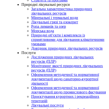
Стратегії та програми
Природні лікувальні ресурси
Загальна характеристика природних
лікувальних ресурсів
Мінеральні і термальні води
Лікувальні грязі та озокерит
Ропа лиманів та озер
Морська вода
Природні об’єкти і комплекси із
сприятливими для лікування кліматичними
умовами
Довідник природних лікувальних ресурсів
Послуги
Дослідження природних лікувальних
ресурсів (ПЛР)
Моніторинг якості природних лікувальних
ресурсів (ПЛР)
Оформлення методичної та нормативної
документації щодо санаторно-курортної
діяльності
Оформлення методичної та нормативної
документації щодо промислового фасування
Проєктування курортних і рекреаційних
територій
Лікувальні послуги