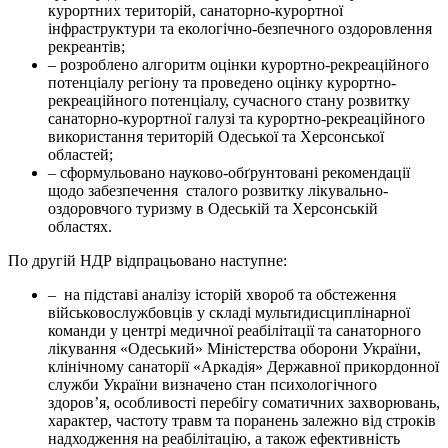
курортних територій, санаторно-курортної
інфраструктури та екологічно-безпечного оздоровлення
рекреантів;
– розроблено алгоритм оцінки курортно-рекреаційного
потенціалу регіону та проведено оцінку курортно-
рекреаційного потенціалу, сучасного стану розвитку
санаторно-курортної галузі та курортно-рекреаційного
використання територій Одеської та Херсонської
областей;
– сформульовано науково-обґрунтовані рекомендації
щодо забезпечення сталого розвитку лікувально-
оздоровчого туризму в Одеській та Херсонській
областях.
По другій НДР відпрацьовано наступне:
– на підставі аналізу історій хвороб та обстеження
військовослужбовців у складі мультидисциплінарної
команди у центрі медичної реабілітації та санаторного
лікування «Одеський» Міністерства оборони України,
клінічному санаторії «Аркадія» Державної прикордонної
служби України визначено стан психологічного
здоров’я, особливості перебігу соматичних захворювань,
характер, частоту травм та поранень залежно від строків
надходження на реабілітацію, а також ефективність