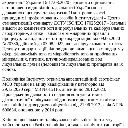
акредитації України 16-17.03.2020 чергового оцінювання
встановлено відповідність діяльності Українського
державного центру стандартизації і контролю якості
природних і преформованих засобів Інституту(далі – Центр
стандартизації) стандарту ДСТУ ISO/IEC 17025:2017 «Загальні
вимоги до компетентності випробувальних та калібрувальних
лабораторій
»
, а отже – вимогам міжнародних правил і
процедур, та видано атестат про акредитацію від 09.06.2020
№20386, дійсний до 03.08.2022, що засвідчує компетентність
Центру стандартизації відповідно до вимог цього стандарту у
сфері фізико-хімічного та мікробіологічного випробування
мінеральних, питних, штучно-мінералізованих вод,
лікувальних грязей (пелоїдів) та лікувальних препаратів на їх
основі.
Поліклініка Інституту отримала акредитаційний сертифікат
МОЗ України на вищу кваліфікаційну категорію від
29.12.2020 серія МЗ №015116, дійсний до 28.12.2023.
Провадження діяльності з надання консультативно-
діагностичної та лікувальної допомоги дорослим та дітям в
поліклініці підтверджено ліцензією від 21.06.2012 серія АГ №
600634, оновленою у 2014 році.
Клінічні дослідження та лікувальна діяльність Інституту
здійснюється на базі поліклініки, а також клінічних санаторіїв