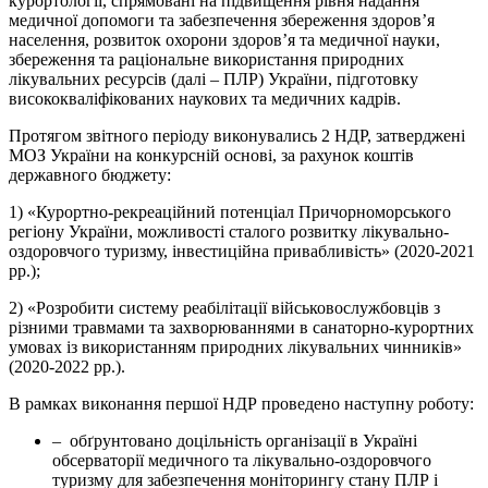
курортології, спрямовані на підвищення рівня надання
медичної допомоги та забезпечення збереження здоров’я
населення, розвиток охорони здоров’я та медичної науки,
збереження та раціональне використання природних
лікувальних ресурсів (далі – ПЛР) України, підготовку
висококваліфікованих наукових та медичних кадрів.
Протягом звітного періоду виконувались 2 НДР, затверджені
МОЗ України на конкурсній основі, за рахунок коштів
державного бюджету:
1) «Курортно-рекреаційний потенціал Причорноморського
регіону України, можливості сталого розвитку лікувально-
оздоровчого туризму, інвестиційна привабливість» (2020-2021
рр.);
2) «Розробити систему реабілітації військовослужбовців з
різними травмами та захворюваннями в санаторно-курортних
умовах із використанням природних лікувальних чинників»
(2020-2022 рр.).
В рамках виконання першої НДР проведено наступну роботу:
– обґрунтовано доцільність організації в Україні
обсерваторії медичного та лікувально-оздоровчого
туризму для забезпечення моніторингу стану ПЛР і