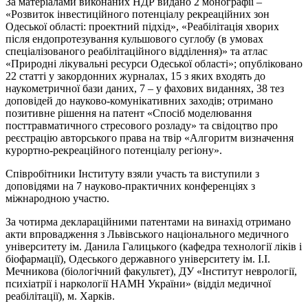
За матеріалами виконаних НДР видано 2 монографії –
«Розвиток інвестиційного потенціалу рекреаційних зон
Одеської області: проектний підхід», «Реабілітація хворих
після ендопротезування кульшового суглобу (в умовах
спеціалізованого реабілітаційного відділення)» та атлас
«Природні лікувальні ресурси Одеської області»; опубліковано
22 статті у закордонних журналах, 15 з яких входять до
наукометричної бази даних, 7 – у фахових виданнях, 38 тез
доповідей до науково-комунікативних заходів; отримано
позитивне рішення на патент «Спосіб моделювання
посттравматичного стресового розладу» та свідоцтво про
реєстрацію авторського права на твір «Алгоритм визначення
курортно-рекреаційного потенціалу регіону».
Співробітники Інституту взяли участь та виступили з
доповідями на 7 науково-практичних конференціях з
міжнародною участю.
За чотирма деклараційними патентами на винахід отримано
акти впровадження з Львівського національного медичного
університету ім. Данила Галицького (кафедра технології ліків і
біофармації), Одеського державного університету ім. І.І.
Мечникова (біологічний факультет),
ДУ «І
нститут неврології,
психіатрії і наркології НАМН
У
країни» (відділ медичної
реабілітації), м. Харків.