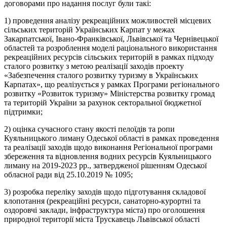
договорами про надання послуг були такі:
1) проведення аналізу рекреаційних можливостей місцевих
сільських територій Українських Карпат у межах
Закарпатської, Івано-Франківської, Львівської та Чернівецької
областей та розроблення моделі раціонального використання
рекреаційних ресурсів сільських територій в рамках підходу
сталого розвитку з метою реалізації заходів проекту
«Забезпечення сталого розвитку туризму в Українських
Карпатах», що реалізується у рамках Програми регіонального
розвитку «Розвиток туризму» Міністерства розвитку громад
та територій України за рахунок секторальної бюджетної
підтримки;
2) оцінка сучасного стану якості пелоїдів та ропи
Куяльницького лиману Одеської області в рамках проведення
та реалізації заходів щодо виконання Регіональної програми
збереження та відновлення водних ресурсів Куяльницького
лиману на 2019-2023 рр., затвердженої рішенням Одеської
обласної ради від 25.10.2019 № 1095;
3) розробка переліку заходів щодо підготування складової
клопотання (рекреаційні ресурси, санаторно-курортні та
оздоровчі заклади, інфраструктура міста) про оголошення
природної території міста Трускавець Львівської області