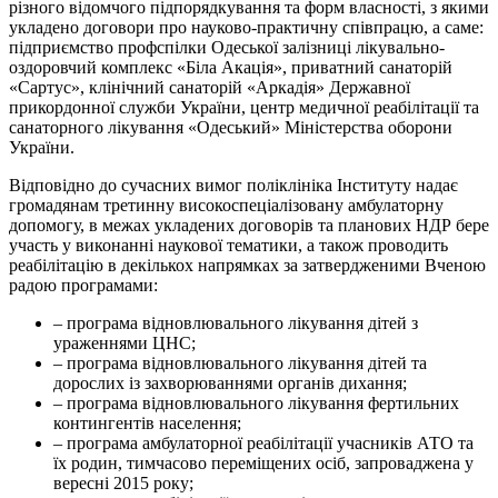
різного відомчого підпорядкування та форм власності, з якими
укладено договори про науково-практичну співпрацю, а саме:
підприємство профспілки Одеської залізниці лікувально-
оздоровчий комплекс «Біла Акація», приватний санаторій
«Сартус», клінічний санаторій «Аркадія» Державної
прикордонної служби України, центр медичної реабілітації та
санаторного лікування «Одеський» Міністерства оборони
України.
Відповідно до сучасних вимог поліклініка Інституту надає
громадянам третинну високоспеціалізовану амбулаторну
допомогу, в межах укладених договорів та планових НДР бере
участь у виконанні наукової тематики, а також проводить
реабілітацію в декількох напрямках за затвердженими Вченою
радою програмами:
– програма відновлювального лікування дітей з
ураженнями ЦНС;
– програма відновлювального лікування дітей та
дорослих із захворюваннями органів дихання;
– програма відновлювального лікування фертильних
контингентів населення;
– програма амбулаторної реабілітації учасників АТО та
їх родин, тимчасово переміщених осіб, запроваджена у
вересні 2015 року;