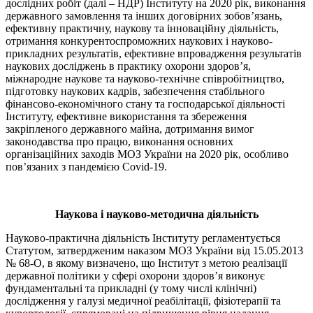
дослідних робіт (далі – НДР) Інституту на 2020 рік, виконання
державного замовлення та інших договірних зобов’язань,
ефективну практичну, наукову та інноваційну діяльність,
отримання конкурентоспроможних наукових і науково-
прикладних результатів, ефективне впровадження результатів
наукових досліджень в практику охорони здоров’я,
міжнародне наукове та науково-технічне співробітництво,
підготовку наукових кадрів, забезпечення стабільного
фінансово-економічного стану та господарської діяльності
Інституту, ефективне використання та збереження
закріпленого державного майна, дотримання вимог
законодавства про працю, виконання основних
організаційних заходів МОЗ України на 2020 рік, особливо
пов’язаних з пандемією Covid-19.
Наукова і науково-методична діяльність
Науково-практична діяльність Інституту регламентується
Статутом, затвердженим наказом МОЗ України від 15.05.2013
№ 68-О, в якому визначено, що Інститут з метою реалізації
державної політики у сфері охорони здоров’я виконує
фундаментальні та прикладні (у тому числі клінічні)
дослідження у галузі медичної реабілітації, фізіотерапії та