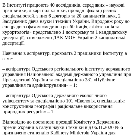
В Інституті працюють 40 дослідників, серед яких – наукові
працівники, лікарі поліклініки, провідні фахівці різних
спеціальностей, з них 6 докторів та 20 кандидатів наук, 2
Заслужених діяча науки і техніки України. Впродовж року до
спецради за фахом «медична реабілітація, фізіотерапія та
курортологія» представлено 1 докторську та 1 кандидатську
дисертації, затверджено ДАК МОН України 2 кандидатські
дисертації.
Навчання в аспірантурі проходять 2 працівники Інституту, а
саме:
– аспірантура Одеського регіонального інституту державного
управління Національної академії державного управління при
Президентові України за
спеціальністю 281 «Публічне
управління та адміністрування» – 1
;
– аспірантура Одеського державного екологічного
університету за спеціальністю 101 «Екологія, спеціалізація:
конструктивна географія і раціональне використання
природних ресурсів» – 1
.
Відповідно до
постанови президії Комітету з Державних
премій України в галузі науки і техніки від 06.11.2020 № 6
призначено стипендію Кабінету Міністрів України для