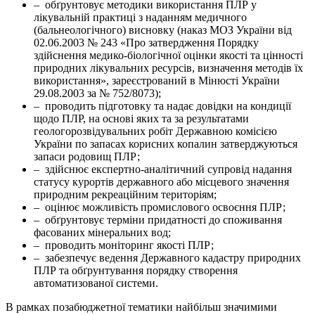
– обґрунтовує методики використання ПЛР у
лікувальній практиці з наданням медичного
(бальнеологічного) висновку (наказ МОЗ України від
02.06.2003 № 243 «Про затвердження Порядку
здійснення медико-біологічної оцінки якості та цінності
природних лікувальних ресурсів, визначення методів їх
використання», зареєстрований в Мінюсті України
29.08.2003 за № 752/8073);
– проводить підготовку та надає довідки на кондиції
щодо ПЛР, на основі яких та за результатами
геологорозвідувальних робіт Державною комісією
України по запасах корисних копалин затверджуються
запаси родовищ ПЛР;
– здійснює експертно-аналітичний супровід надання
статусу курортів державного або місцевого значення
природним рекреаційним територіям;
– оцінює можливість промислового освоєння ПЛР;
– обґрунтовує терміни придатності до споживання
фасованих мінеральних вод;
– проводить моніторинг якості ПЛР;
– забезпечує ведення Державного кадастру природних
ПЛР та обґрунтування порядку створення
автоматизованої системи.
В рамках позабюджетної тематики найбільш значимими