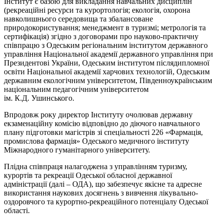
Інститут є базою для викладання навчальних дисциплін
(рекреаційні ресурси та курортологія; екологія, охорона
навколишнього середовища та збалансоване
природокористування; менеджмент в туризмі; метрологія та
сертифікація) згідно з договорами про науково-практичну
співпрацю з Одеським регіональним інститутом державного
управління Національної академії державного управління при
Президентові України, Одеським інститутом післядипломної
освіти Національної академії харчових технологій, Одеським
державним екологічним університетом, Південноукраїнським
національним педагогічним університетом
ім. К.Д. Ушинського.
Впродовж року директор Інституту очолював державну
екзаменаційну комісію відповідно до діючого навчального
плану підготовки магістрів зі спеціальності 226 «Фармація,
промислова фармація» Одеського медичного інституту
Міжнародного гуманітарного університету.
Плідна співпраця налагоджена з управлінням туризму,
курортів та рекреації Одеської обласної державної
адміністрації (далі – ОДА), що забезпечує якісне та адресне
використання наукових досягнень з вивчення лікувально-
оздоровчого та курортно-рекреаційного потенціалу Одеської
області.