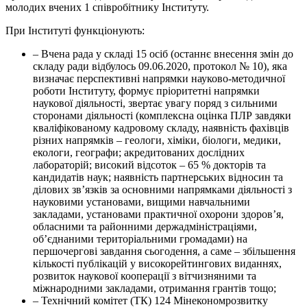
молодих вчених 1 співробітнику Інституту.
При Інституті функціонують:
– Вчена рада у складі 15 осіб (останнє внесення змін до
складу ради відбулось 09.06.2020, протокол № 10), яка
визначає перспективні напрямки науково-методичної
роботи Інституту, формує пріоритетні напрямки
наукової діяльності, звертає увагу поряд з сильними
сторонами діяльності (комплексна оцінка ПЛР завдяки
кваліфікованому кадровому складу, наявність фахівців
різних напрямків – геологи, хіміки, біологи, медики,
екологи, географи; акредитованих дослідних
лабораторій; високий відсоток – 65 % докторів та
кандидатів наук; наявність партнерських відносин та
ділових зв’язків за основними напрямками діяльності з
науковими установами, вищими навчальними
закладами, установами практичної охорони здоров’я,
обласними та районними держадміністраціями,
об’єднаними територіальними громадами) на
першочергові завдання сьогодення, а саме – збільшення
кількості публікацій у високорейтингових виданнях,
розвиток наукової кооперації з вітчизняними та
міжнародними закладами, отримання грантів тощо;
– Технічний комітет (ТК) 124 Мінекономрозвитку