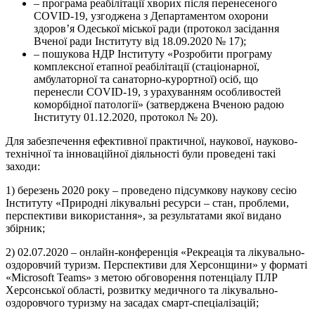
– програма реабілітації хворих після перенесеного
COVID-19, узгоджена з Департаментом охорони
здоров’я Одеської міської ради (протокол засідання
Вченої ради Інституту від 18.09.2020 № 17);
– пошукова НДР Інституту «Розробити програму
комплексної етапної реабілітації (стаціонарної,
амбулаторної та санаторно-курортної) осіб, що
перенесли COVID-19, з урахуванням особливостей
коморбідної патології» (затверджена Вченою радою
Інституту 01.12.2020, протокол № 20).
Для забезпечення ефективної практичної, наукової, науково-
технічної та інноваційної діяльності були проведені такі
заходи:
1) березень 2020 року – проведено підсумкову наукову сесію
Інституту «Природні лікувальні ресурси – стан, проблеми,
перспективи використання», за результатами якої видано
збірник;
2) 02.07.2020 – онлайн-конференція «Рекреація та лікувально-
оздоровчий туризм. Перспективи для Херсонщини» у форматі
«Microsoft Teams» з метою обговорення потенціалу ПЛР
Херсонської області, розвитку медичного та лікувально-
оздоровчого туризму на засадах смарт-спеціалізацій;