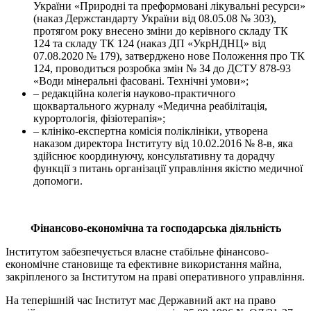
України «Природні та преформовані лікувальні ресурси»
(наказ Держстандарту України від 08.05.08 № 303),
протягом року внесено зміни до керівного складу ТК
124 та складу ТК 124 (наказ ДП «УкрНДНЦ» від
07.08.2020 № 179), затверджено нове Положення про ТК
124, проводиться розробка змін № 34 до ДСТУ 878-93
«Води мінеральні фасовані. Технічні умови»;
– редакційна колегія науково-практичного
щоквартального журналу «Медична реабілітація,
курортологія, фізіотерапія»;
– клініко-експертна комісія поліклініки, утворена
наказом директора Інституту від 10.02.2016 № 8-в, яка
здійснює координуючу, консультативну та дорадчу
функції з питань організації управління якістю медичної
допомоги.
Фінансово-економічна та господарська діяльність
Інститутом забезпечується власне стабільне фінансово-
економічне становище та ефективне використання майна,
закріпленого за Інститутом на праві оперативного управління.
На теперішній час Інститут має Державний акт на право