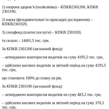
1) охорона здоров’я (поліклініка) – КПКВ2301200, КПКВ
2301190,
2) наука (фундаментальні та прикладні дослідження) –
КПКВ2301020,
3) спецфонд (платні послуги) – КПКВ 2301020,
та склало – 14601,5 тис. грн.
За КПКВ 2301200 (загальний фонд):
– затверджено кошторисом видатків на суму 4195,5 тис. грн,
– здійснено касових видатків за звітний період на суму 4195,5
тис. грн,
що становить 100% до плану на рік.
За КПКВ 2301190 (загальний фонд):
– затверджено кошторисом видатків на суму 483,2 тис. грн,
– здійснено касових видатків за звітний період на суму 370,5
тис. грн,