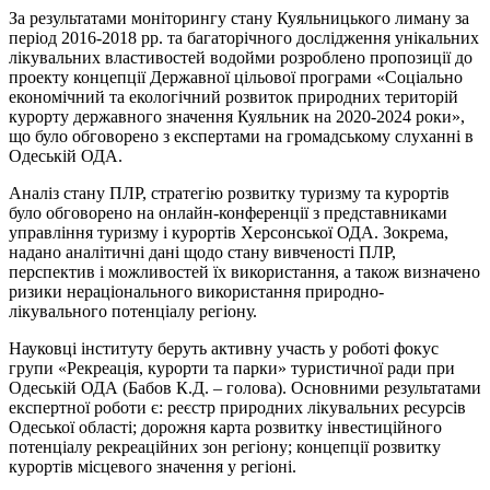
За результатами моніторингу стану Куяльницького лиману за
період 2016-2018 рр. та багаторічного дослідження унікальних
лікувальних властивостей водойми розроблено пропозиції до
проекту концепції Державної цільової програми «Соціально
економічний та екологічний розвиток природних територій
курорту державного значення Куяльник на 2020-2024 роки»,
що було обговорено з експертами на громадському слуханні в
Одеській ОДА.
Аналіз стану ПЛР, стратегію розвитку туризму та курортів
було обговорено на онлайн-конференції з представниками
управління туризму і курортів Херсонської ОДА. Зокрема,
надано аналітичні дані щодо стану вивченості ПЛР,
перспектив і можливостей їх використання, а також визначено
ризики нераціонального використання природно-
лікувального потенціалу регіону.
Науковці інституту беруть активну участь у роботі фокус
групи «Рекреація, курорти та парки» туристичної ради при
Одеській ОДА (Бабов К.Д. – голова). Основними результатами
експертної роботи є: реєстр природних лікувальних ресурсів
Одеської області; дорожня карта розвитку інвестиційного
потенціалу рекреаційних зон регіону; концепції розвитку
курортів місцевого значення у регіоні.