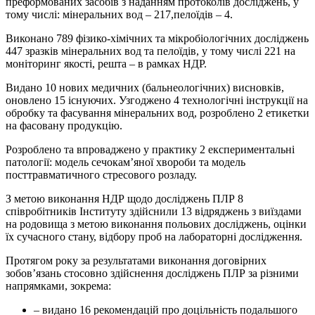
преформованих засобів з наданням протоколів досліджень, у
тому числі: мінеральних вод – 217,пелоїдів – 4.
Виконано 789 фізико-хімічних та мікробіологічних досліджень
447 зразків мінеральних вод та пелоїдів, у тому числі 221 на
моніторинг якості, решта – в рамках НДР.
Видано 10 нових медичних (бальнеологічних) висновків,
оновлено 15 існуючих. Узгоджено 4 технологічні інструкції на
обробку та фасування мінеральних вод, розроблено 2 етикетки
на фасовану продукцію.
Розроблено та впроваджено у практику 2 експериментальні
патології: модель сечокам’яної хвороби та модель
посттравматичного стресового розладу.
З метою виконання НДР щодо досліджень ПЛР 8
співробітників Інституту здійснили 13 відряджень з виїздами
на родовища з метою виконання польових досліджень, оцінки
їх сучасного стану, відбору проб на лабораторні дослідження.
Протягом року за результатами виконання договірних
зобов’язань стосовно здійснення досліджень ПЛР за різними
напрямками, зокрема:
– видано 16 рекомендацій про доцільність подальшого