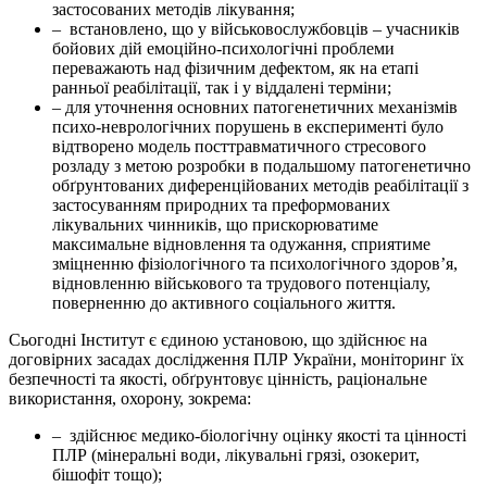
застосованих методів лікування;
– встановлено, що у військовослужбовців – учасників
бойових дій емоційно-психологічні проблеми
переважають над фізичним дефектом, як на етапі
ранньої реабілітації, так і у віддалені терміни;
– для уточнення основних патогенетичних механізмів
психо-неврологічних порушень в експерименті було
відтворено модель посттравматичного стресового
розладу з метою розробки в подальшому патогенетично
обґрунтованих диференційованих методів реабілітації з
застосуванням природних та преформованих
лікувальних чинників, що прискорюватиме
максимальне відновлення та одужання, сприятиме
зміцненню фізіологічного та психологічного здоров’я,
відновленню військового та трудового потенціалу,
поверненню до активного соціального життя.
Сьогодні Інститут є єдиною установою, що здійснює на
договірних засадах дослідження ПЛР України, моніторинг їх
безпечності та якості, обґрунтовує цінність, раціональне
використання, охорону, зокрема:
– здійснює медико-біологічну оцінку якості та цінності
ПЛР (мінеральні води, лікувальні грязі, озокерит,
бішофіт тощо);