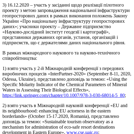
3) 16.12.2020 – участь у засіданні щодо реалізації пілотного
проекту з метою запровадження національної інфраструктури
геопросторових даних в рамках виконання положень Закону
України «Про національну інфраструктуру геопросторових
даних»; учасники проекту – Державне підприємство
«Науково-дослідний інститут геодезії і картографії»,
представники державних органів, установ, організацій і
підприємств, що є держателями даних національного рівня.
В рамках міжнародного наукового та науково-технічного
співробітництва:
1) взято участь у 2-й Міжнародній конференції з передових
виробничих процесів «InterPartner-2020» (September 8-11, 2020,
Odessa, Ukraine), представлено доповідь за темою: «
Using the
Specific Molarity Indicator of the Chemical Parameters of Mineral
Waters in Assessing Their Biological Effects»,
https://link.springer.com/chapter/10.1007/978-3-030-68014-5_80
;
2) взято участь в Міжнародній науковій конференції «EU and
its neighbourhood: enhancing EU actorness in the eastern
borderlands» (October 15-17.2020, Romania), представлено
доповідь за темою: «Sustainable tourism observatory as a
mechanism for administration of eco-safe resort destinations
development in Eastern Europe»,
www.cse.uaic.ro
;