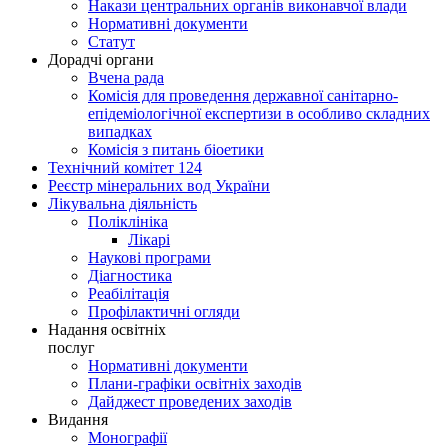
Накази центральних органів виконавчої влади
Нормативні документи
Статут
Дорадчі органи
Вчена рада
Комісія для проведення державної санітарно-
епідеміологічної експертизи в особливо складних
випадках
Комісія з питань біоетики
Технічний комітет 124
Реєстр мінеральних вод України
Лікувальна діяльність
Поліклініка
Лікарі
Наукові програми
Діагностика
Реабілітація
Профілактичні огляди
Надання освітніх
послуг
Нормативні документи
Плани-графіки освітніх заходів
Дайджест проведених заходів
Видання
Монографії