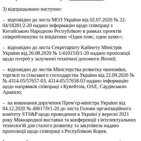
3) відпрацьовано наступне:
– відповідно до листа МОЗ України від 02.07.2020 № 22-
04/18281/2-20 надано інформацію щодо співпраці з
Китайською Народною Республікою в рамках проектів
співробітництва та ініціативи «Один пояс, один шлях»;
– відповідно до листа Секретаріату Кабінету Міністрів
України від 26.08.2020 № 1/41015/0/1-20 надано пропозиції
щодо потреб у залученні технічної допомоги Японії;
– відповідно до листів Міністерства розвитку економіки,
торгівлі та сільського господарства України від 22.09.2020 №
№ 4314-05/57657-03, 4314-05/57658-03 надано інформацію
щодо напрямків співпраці з Кувейтом, ОАЕ, Саудівською
Аравією;
– на виконання доручення Прем’єр-міністра України від
04.12.2020 № 49617/0/1-20 до листа Голови організаційного
комітету STS&P щодо проведення в Україні у вересні 2021
року Міжнародної виставки та конференції з інтелектуальних
технологій для сталого розвитку та закупівель надано
пропозиції щодо співпраці з Республікою Корея.