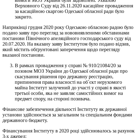
вимоги МОЗ України були задоволені. Ухвалою
Верховного Суду від 26.11.2020 касаційне провадження
за касаційною скаргою Одеської обласної ради було
закрито.
Наприкінці грудня 2020 року Одеською обласною радою було
подано заяву про перегляд за нововиявленими обставинами
постанови Північного апеляційного господарського суду від
20.07.2020. На вказану заяву Інститутом було подано відзив,
який містить обґрунтовані заперечення щодо перегляду
вказаної постанови.
В рамках провадження у справі № 910/21084/20 за
позовом МОЗ України до Одеської обласної ради про
скасування рішення про державну реєстрацію,
припинення права власності на об`єкт нерухомого
майна Інститут залучений до участі у справі в якості
третьої особи, яка не заявляє самостійних вимог на
предмет спору, на стороні позивача.
Фінансове забезпечення діяльності Інституту як державної
установи здійснюється за загальним та спеціальним фондами
державного бюджету.
Фінансування Інституту в 2020 році здійснювалось за рахунок
3-х джерел: