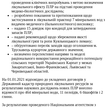
проведення клінічних випробувань з метою визначення
лікувального ефекту ПЛР на підставі проведення
медико-біологічних досліджень;
– розроблено показання та протипоказання щодо
застосування в лікувальній практиці 7 мінеральних вод з
видачею медичного (бальнеологічного) висновку;
– надано 15 довідок про кондиції для затвердження
запасів ПЛР;
– надані рекомендації щодо збереження якості
лікувальної грязі та ропи Куяльницького лиману;
– обґрунтовано перелік заходів щодо оголошення м.
Трускавець курортом державного значення;
– визначено перспективні напрями та моделі
раціонального використання рекреаційного потенціалу
сільських територій Українських Карпат у межах
Закарпатської, Івано-Франківської, Львівської та
Чернівецької областей.
На 01.01.2021 відповідно до укладених договорів у
Державний кадастр природних лікувальних ресурсів за
результатами наукових досліджень нових ПЛР внесено
відомості про 464 мінеральні води, 11 пелоїдів, 6 бішофітів і 2
глини.
За результатами проведеного Національним агентством з