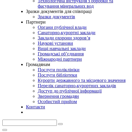
Технологічна інструкція з обробки та
фасування мінеральних вод
Зразки документів для співпраці
Зразки документів
Партнери
Органи публічної влади
Санаторно-курортні заклади
Заклади охорони здоров’я
Наукові установи
Вищі навчальні заклади
Громадські об’єднання
Міжнародні партнери
Громадянам
Послуги поліклініки
Послуги бібліотеки
Курорти державного та місцевого значення
Перелік санаторно-курортних закладів
Доступ до публічної інформації
Звернення громадян
Особистий прийом
Контакти