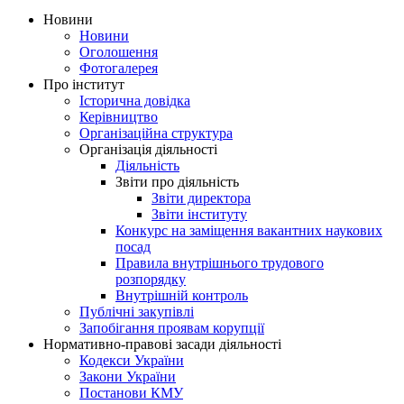
Новини
Новини
Оголошення
Фотогалерея
Про інститут
Історична довідка
Керівництво
Організаційна структура
Організація діяльності
Діяльність
Звіти про діяльність
Звіти директора
Звіти інституту
Конкурс на заміщення вакантних наукових
посад
Правила внутрішнього трудового
розпорядку
Внутрішній контроль
Публічні закупівлі
Запобігання проявам корупції
Нормативно-правові засади діяльності
Кодекси України
Закони України
Постанови КМУ