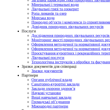
Загальна характеристика природних лікувальн
Мінеральні і термальні води
Лікувальні грязі та озокерит
Ропа лиманів та озер
Морська вода
Природні об’єкти і комплекси із сприятливи
Довідник природних лікувальних ресурсів
Послуги
Дослідження природних лікувальних ресурсів
Моніторинг якості природних лікувальних ре
Оформлення методичної та нормативної докуме
Оформлення методичної та нормативної доку
Проєктування курортних і рекреаційних тери
Лікувальні послуги
Технологічна інструкція з обробки та фасуван
Зразки документів для співпраці
Зразки документів
Партнери
Органи публічної влади
Санаторно-курортні заклади
Заклади охорони здоров’я
Наукові установи
Вищі навчальні заклади
Громадські об’єднання
Міжнародні партнери