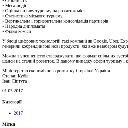
• Сезонність
• Мега-події
• Оцінка впливу туризму на розвиток міст
• Статистика міського туризму
• Вертикальна і горизонтальна консолідація партнерів
• Народна дипломатія
• Фільм комісії
У блоці цифрових технологій такі компанії як Google, Uber, Expe
генерили кобрендингові нові продукти, які вже незабаром будут
Можна з упевненістю стверджувати, що формат спільних зустріч
шанси на сталий розвиток. В даному випадку сфери туризму і к
Міністерство економічного розвитку і торгівлі України
Степан Кубів
Іван Ліптуга
01 05 2017
Категорії
2017
Мітки