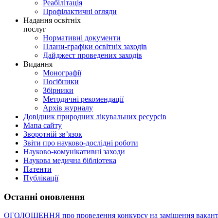
Реабілітація
Профілактичні огляди
Надання освітніх
послуг
Нормативні документи
Плани-графіки освітніх заходів
Дайджест проведених заходів
Видання
Монографії
Посібники
Збірники
Методичні рекомендації
Архів журналу
Довідник природних лікувальних ресурсів
Мапа сайту
Зворотній зв’язок
Звіти про науково-дослідні роботи
Науково-комунікативні заходи
Наукова медична бібліотека
Патенти
Публікації
Останні оновлення
ОГОЛОШЕННЯ про проведення конкурсу на заміщення вакант