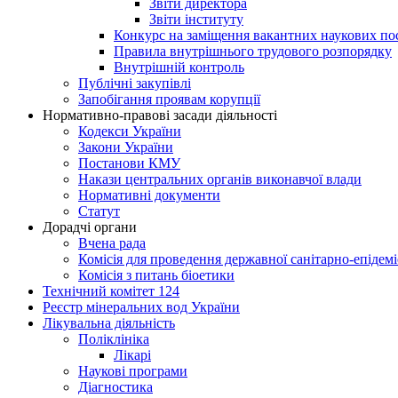
Звіти директора
Звіти інституту
Конкурс на заміщення вакантних наукових по
Правила внутрішнього трудового розпорядку
Внутрішній контроль
Публічні закупівлі
Запобігання проявам корупції
Нормативно-правові засади діяльності
Кодекси України
Закони України
Постанови КМУ
Накази центральних органів виконавчої влади
Нормативні документи
Статут
Дорадчі органи
Вчена рада
Комісія для проведення державної санітарно-епідем
Комісія з питань біоетики
Технічний комітет 124
Реєстр мінеральних вод України
Лікувальна діяльність
Поліклініка
Лікарі
Наукові програми
Діагностика