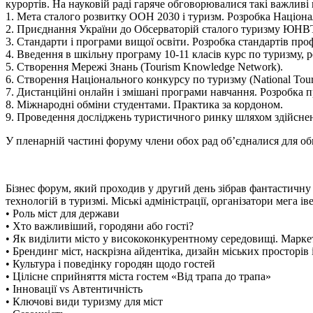
курортів. На науковій раді гаряче обговорювалися такі важливі 
1. Мета сталого розвитку ООН 2030 і туризм. Розробка Національ
2. Приєднання України до Обсерваторій сталого туризму ЮНВ
3. Стандарти і програми вищої освіти. Розробка стандартів про
4. Введення в шкільну програму 10-11 класів курс по туризму, р
5. Створення Мережі Знань (Tourism Knowledge Network).
6. Створення Національного конкурсу по туризму (National Tour
7. Дистанційні онлайн і змішані програми навчання. Розробка п
8. Міжнародні обміни студентами. Практика за кордоном.
9. Проведення досліджень туристичного ринку шляхом здійсненн
У пленарній частині форуму члени обох рад об’єдналися для обго
Бізнес форум, який проходив у другий день зібрав фантастичну
технологій в туризмі. Міські адміністрації, організатори мега і
• Роль міст для держави
• Хто важливіший, городяни або гості?
• Як виділити місто у висококонкурентному середовищі. Маркет
• Брендинг міст, наскрізна айдентіка, дизайн міських просторів
• Культура і поведінку городян щодо гостей
• Цілісне сприйняття міста гостем «Від трапа до трапа»
• Інновації vs Автентичність
• Ключові види туризму для міст