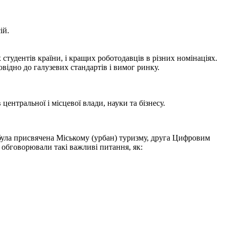
ій.
студентів країни, і кращих роботодавців в різних номінаціях.
відно до галузевих стандартів і вимог ринку.
ентральної і місцевої влади, науки та бізнесу.
 була присвячена Міському (урбан) туризму, друга Цифровим
ії обговорювали такі важливі питання, як: