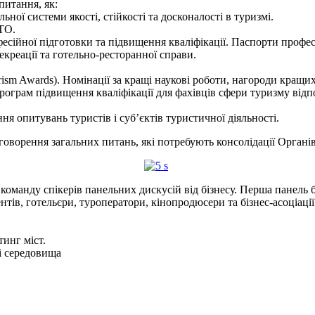
питання, як:
ної системи якості, стійкості та досконалості в туризмі.
ТО.
фесійної підготовки та підвищення кваліфікації. Паспорти профес
екреації та готельно-ресторанної справи.
ism Awards). Номінації за кращі наукові роботи, нагороди кращих 
рограм підвищення кваліфікації для фахівців сфери туризму відпо
я опитувань туристів і суб’єктів туристичної діяльності.
ворення загальних питань, які потребують консолідації Органів ц
 команду спікерів панельних дискусій від бізнесу. Перша панель
вентів, готельєри, туроператори, кінопродюсери та бізнес-асоціац
инг міст.
 і середовища