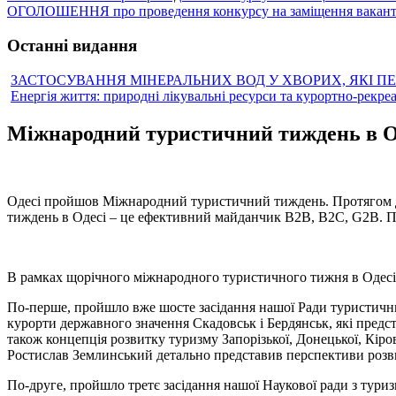
ОГОЛОШЕННЯ про проведення конкурсу на заміщення вакантн
Останні видання
ЗАСТОСУВАННЯ МІНЕРАЛЬНИХ ВОД У ХВОРИХ, ЯКІ П
Енергія життя: природні лікувальні ресурси та курортно-рекре
Міжнародний туристичний тиждень в О
Одесі пройшов Міжнародний туристичний тиждень. Протягом дек
тиждень в Одесі – це ефективний майданчик В2В, В2С, G2B. Пр
В рамках щорічного міжнародного туристичного тижня в Одесі 
По-перше, пройшло вже шосте засідання нашої Ради туристичних 
курорти державного значення Скадовськ і Бердянськ, які предс
також концепція розвитку туризму Запорізької, Донецької, Кіро
Ростислав Землинський детально представив перспективи розв
По-друге, пройшло третє засідання нашої Наукової ради з туризм