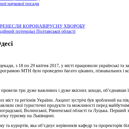
ої наукової посади
ЕРЕНЕСЛИ КОРОНАВІРУСНУ ХВОРОБУ
аційний потенціал Полтавської області
десі
ади, з 18 по 29 квітня 2017, у місті працювили українські та 
ограмою МТН було проведено багато цікавих, пізнавальних і ко
провели три дуже важливих і дуже якісних заходи, об’єднавши ї
міст та регіонів України. Акцент зустрічі був зроблений на пів
тавляли свої туристичні продукти та можливості перед майбутні
воградської, Волинської, Рівненської області та Луцька. Перший 
итку туризму на Львівщині.
у та курортів, яка об’єднує керівників кафедр та проректорів бі