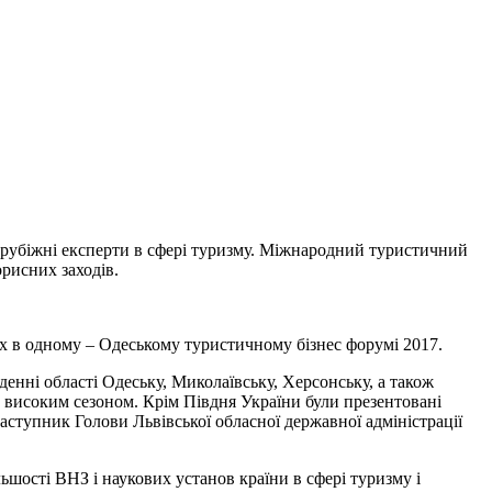
зарубіжні експерти в сфері туризму. Міжнародний туристичний
рисних заходів.
х в одному – Одеському туристичному бізнес форумі 2017.
денні області Одеську, Миколаївську, Херсонську, а також
м високим сезоном. Крім Півдня України були презентовані
заступник Голови Львівської обласної державної адміністрації
льшості ВНЗ і наукових установ країни в сфері туризму і