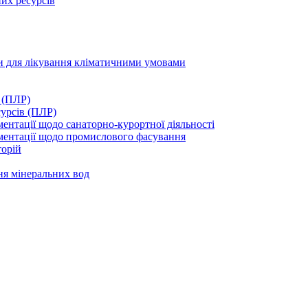
их ресурсів
ми для лікування кліматичними умовами
 (ПЛР)
сурсів (ПЛР)
нтації щодо санаторно-курортної діяльності
ментації щодо промислового фасування
торій
ня мінеральних вод