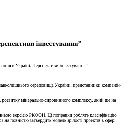
ерспективи інвестування”
вання в Україні. Перспективи інвестування”.
ю навколишнього середовища України, представники компаній-
С, розвитку мінерально-сировинного комплексу, який ще на
станньою версією РКООН. Ці поправки роблять класифікацію
аїна повністю затвердить модель зрілості проектів в сфері