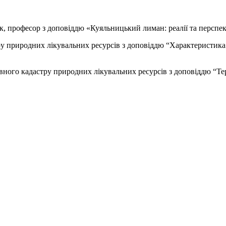
 наук, професор з доповіддю «Куяльницький лиман: реалії та персп
ру природних лікувальних ресурсів з доповіддю “Характеристика
ного кадастру природних лікувальних ресурсів з доповіддю “Тер