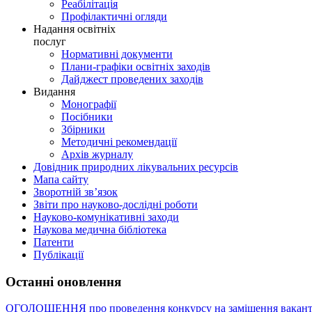
Реабілітація
Профілактичні огляди
Надання освітніх
послуг
Нормативні документи
Плани-графіки освітніх заходів
Дайджест проведених заходів
Видання
Монографії
Посібники
Збірники
Методичні рекомендації
Архів журналу
Довідник природних лікувальних ресурсів
Мапа сайту
Зворотній зв’язок
Звіти про науково-дослідні роботи
Науково-комунікативні заходи
Наукова медична бібліотека
Патенти
Публікації
Останні оновлення
ОГОЛОШЕННЯ про проведення конкурсу на заміщення вакант