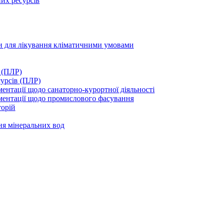
их ресурсів
ми для лікування кліматичними умовами
 (ПЛР)
сурсів (ПЛР)
нтації щодо санаторно-курортної діяльності
ментації щодо промислового фасування
торій
ня мінеральних вод