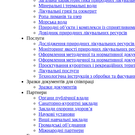
Загальна характеристика природних лікувальн
Мінеральні і термальні води
Лікувальні грязі та озокерит
Ропа лиманів та озер
Морська вода
Природні об’єкти і комплекси із сприятливи
Довідник природних лікувальних ресурсів
Послуги
Дослідження природних лікувальних ресурсів
Моніторинг якості природних лікувальних ре
Оформлення методичної та нормативної докуме
Оформлення методичної та нормативної доку
Проєктування курортних і рекреаційних тери
Лікувальні послуги
Технологічна інструкція з обробки та фасуван
Зразки документів для співпраці
Зразки документів
Партнери
Органи публічної влади
Санаторно-курортні заклади
Заклади охорони здоров’я
Наукові установи
Вищі навчальні заклади
Громадські об’єднання
Міжнародні партнери