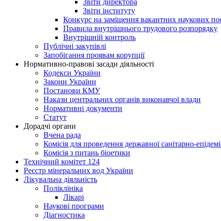
Звіти директора
Звіти інституту
Конкурс на заміщення вакантних наукових по
Правила внутрішнього трудового розпорядку
Внутрішній контроль
Публічні закупівлі
Запобігання проявам корупції
Нормативно-правові засади діяльності
Кодекси України
Закони України
Постанови КМУ
Накази центральних органів виконавчої влади
Нормативні документи
Статут
Дорадчі органи
Вчена рада
Комісія для проведення державної санітарно-епідем
Комісія з питань біоетики
Технічний комітет 124
Реєстр мінеральних вод України
Лікувальна діяльність
Поліклініка
Лікарі
Наукові програми
Діагностика