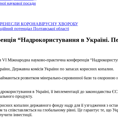
ої наукової посади
ЕРЕНЕСЛИ КОРОНАВІРУСНУ ХВОРОБУ
аційний потенціал Полтавської області
нція “Надрокористування в Україні. П
лася VI Міжнародна науково-практична конференція “Надрокористу
країни, Державна комісія України по запасах корисних копалин.
кі займаються розвитком мінерально-сировинної бази та охороно
дрокористування в Україні, її імплементації до законодавства Є
нального продукту.
 корисних копалин державного фонду надр для її узгодження з о
та співставляється на глобальному рівні. Це гарантує те, що Укр
лучити інвестиції.