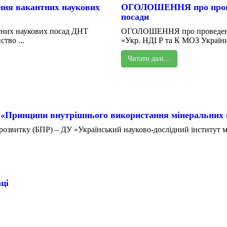
ня вакантних наукових
ОГОЛОШЕННЯ про проведе
посади
них наукових посад ДНТ
ОГОЛОШЕННЯ про проведення 
тво ...
«Укр. НДІ Р та К МОЗ України
Читати далі…
 «Принципи внутрішнього використання мінеральних 
озвитку (БПР) – ДУ «Український науково-дослідний інститут ме
ці