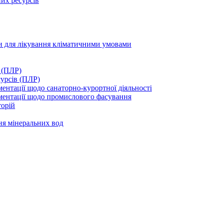
их ресурсів
ми для лікування кліматичними умовами
 (ПЛР)
сурсів (ПЛР)
нтації щодо санаторно-курортної діяльності
ментації щодо промислового фасування
торій
ня мінеральних вод